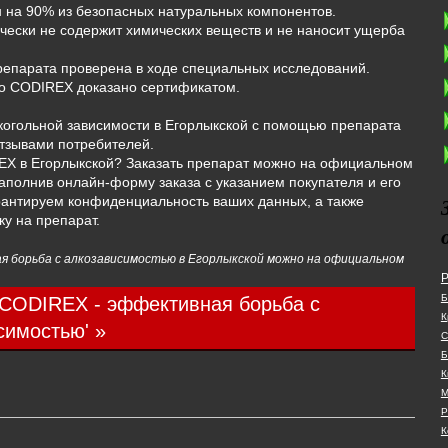
н на 90% из безопасных натуральных компонентов.
чески не содержит химических веществ и не наносит ущерба
препарата проверена в ходе специальных исследований.
во CODIREX доказано сертификатом.
когольной зависимости в Егорлыкской с помощью препарата
тзывами потребителей.
EX в Егорлыкской? Заказать препарат можно на официальном
аполнив онлайн-форму заказа с указанием покупателя и его
антируем конфиденциальность ваших данных, а также
ку на препарат.
 борьба с алкозависимостью в Егорлыкской можно на официальном
Р
Б
'CODIREX - эффективная борьба с
К
симостью' »
С
Б
К
М
Р
К