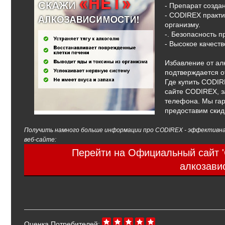
- Препарат созда
- CODIREX практи
организму.
-. Безопасность 
- Высокое качест
Избавление от ал
подтверждается о
Где купить CODIR
сайте CODIREX, з
телефона. Мы гар
предоставим скид
Получить намного больше информации про CODIREX - эффективная
веб-сайте:
Перейти на Официальный сайт 
алкозави
Оценка Потребителей: