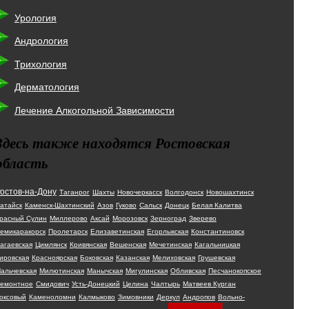
Урология
Андрология
Трихология
Дерматология
Лечение Алкогольной Зависимости
Здесь также находятся Ростовская
область
остов-на-Дону
Таганрог
Шахты
Новочеркасск
Волгодонск
Новошахтинск
атайск
Каменск-Шахтинский
Азов
Гуково
Сальск
Донецк
Белая Калитва
расный Сулин
Миллерово
Аксай
Морозовск
Зерноград
Зверево
емикаракорск
Пролетарск
Елизаветинская
Егорлыкская
Константиновск
агаевская
Цимлянск
Кривянская
Вешенская
Мечетинская
Кагальницкая
ировская
Красноярская
Боковская
Казанская
Мелиховская
Грушевская
альчевская
Милютинская
Манычская
Мигулинская
Обливская
Песчанокопское
емонтное
Смидович
Усть-Донецкий
Целина
Чалтырь
Матвеев Курган
оксовый
Каменоломни
Калмыково
Зимовники
Деркул
Андропов
Вольно-