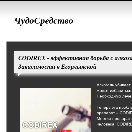
ЧудоСредство
CODIREX - эффективная борьба с алкоз
Зависимости в Егорлыкской
Алкоголь убивает
может избавиться
Необходимо лечен
Теперь эта пробл
препарат – CODI
Многие препараты
человека. CODIRE