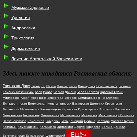
Мужское Здоровье
Урология
Андрология
Трихология
Дерматология
Лечение Алкогольной Зависимости
Здесь также находятся Ростовская область
Ростов-на-Дону
Таганрог
Шахты
Новочеркасск
Волгодонск
Новошахтинск
Батайск
Каменск-Шахтинский
Азов
Гуково
Сальск
Донецк
Белая Калитва
Красный Сулин
Миллерово
Аксай
Морозовск
Зерноград
Зверево
Семикаракорск
Пролетарск
Елизаветинская
Егорлыкская
Константиновск
Багаевская
Цимлянск
Кривянская
Вешенская
Мечетинская
Кагальницкая
Кировская
Красноярская
Боковская
Казанская
Мелиховская
Грушевская
Мальчевская
Милютинская
Манычская
Мигулинская
Обливская
Песчанокопское
Ремонтное
Смидович
Усть-Донецкий
Целина
Чалтырь
Матвеев Курган
Коксовый
Каменоломни
Калмыково
Зимовники
Деркул
Андропов
Вольно-Донская
Ещё»
Богоявленская
Ермаковская
Шолоховский