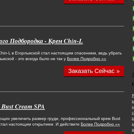
го Подбородка - Крем Chin-L
hin-L в Егорлыкской стал настоящим спасением, ведь убрать
ыкской - это всегда было не так у
Более Подробно »»
Заказать Сейчас »
Р
Б
- Bust Cream SPA
К
С
ющих увеличить размер груди, профессиональный крем Bust
Б
стал настоящим открытием. И действите
Более Подробно »»
К
М