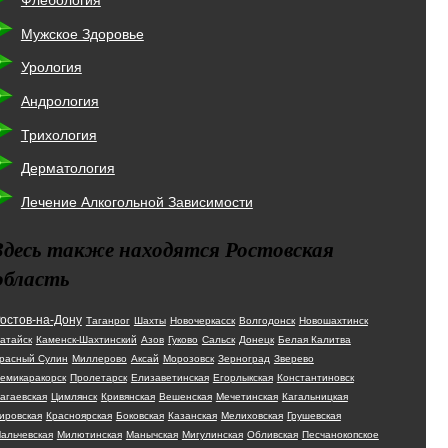
Флебология
Мужское Здоровье
Урология
Андрология
Трихология
Дерматология
Лечение Алкогольной Зависимости
Здесь также находятся Ростовская
область
остов-на-Дону
Таганрог
Шахты
Новочеркасск
Волгодонск
Новошахтинск
атайск
Каменск-Шахтинский
Азов
Гуково
Сальск
Донецк
Белая Калитва
расный Сулин
Миллерово
Аксай
Морозовск
Зерноград
Зверево
емикаракорск
Пролетарск
Елизаветинская
Егорлыкская
Константиновск
агаевская
Цимлянск
Кривянская
Вешенская
Мечетинская
Кагальницкая
ировская
Красноярская
Боковская
Казанская
Мелиховская
Грушевская
альчевская
Милютинская
Манычская
Мигулинская
Обливская
Песчанокопское