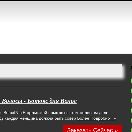
е Волосы - Ботокс для Волос
 BotoxIN в Егорлыкской поможет в этом нелегком деле -
ведь каждая женщина должна быть совер
Более Подробно »»
Заказать Сейчас »