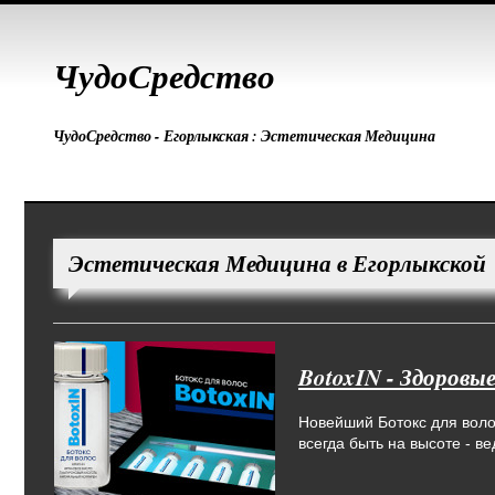
ЧудоСредство
ЧудоСредство - Егорлыкская : Эстетическая Медицина
Эстетическая Медицина в Егорлыкской
BotoxIN - Здоровы
Новейший Ботокс для волос
всегда быть на высоте - 